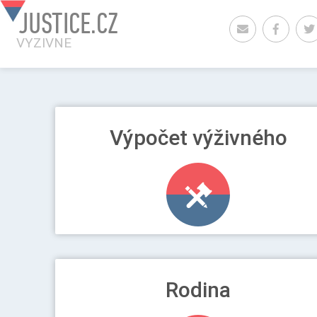
JUSTICE.CZ
VYZIVNE
Výpočet výživného
L K NÍ
Rodina