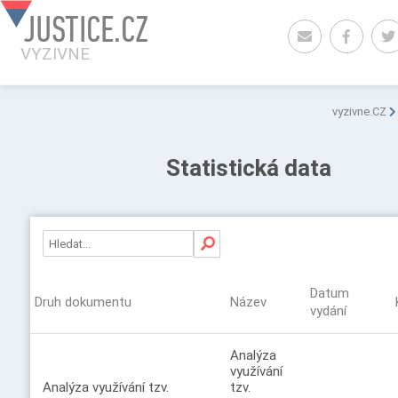
JUSTICE.CZ
VYZIVNE
vyzivne.CZ
Statistická data
Datum
Druh dokumentu
Název
vydání
Analýza
využívání
Analýza využívání tzv.
tzv.