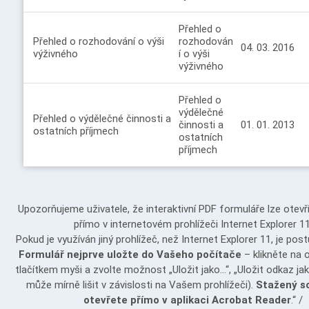
Přehled o
Přehled o rozhodování o výši
rozhodován
04. 03. 2016
výživného
í o výši
výživného
Přehled o
výdělečné
Přehled o výdělečné činnosti a
činnosti a
01. 01. 2013
ostatních příjmech
ostatních
příjmech
Upozorňujeme uživatele, že interaktivní PDF formuláře lze otevř
přímo v internetovém prohlížeči Internet Explorer 11
Pokud je využíván jiný prohlížeč, než Internet Explorer 11, je post
Formulář nejprve uložte do Vašeho počítače
– klikněte na
tlačítkem myši a zvolte možnost „Uložit jako…“, „Uložit odkaz ja
může mírně lišit v závislosti na Vašem prohlížeči).
Stažený s
otevřete přímo v aplikaci Acrobat Reader
.“ /