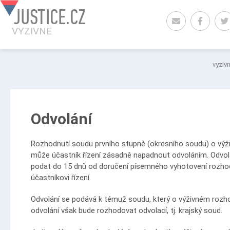
JUSTICE.CZ
VYZIVNE
vyziv
Odvolání
Rozhodnutí soudu prvního stupně (okresního soudu) o vý
může účastník řízení zásadně napadnout odvoláním. Odvolá
podat do 15 dnů od doručení písemného vyhotovení rozho
účastníkovi řízení.
Odvolání se podává k témuž soudu, který o výživném rozho
odvolání však bude rozhodovat odvolací, tj. krajský soud.