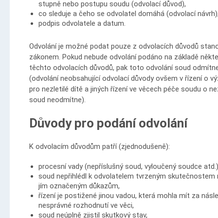
stupně nebo postupu soudu (odvolací důvod),
co sleduje a čeho se odvolatel domáhá (odvolací návrh)
podpis odvolatele a datum.
Odvolání je možné podat pouze z odvolacích důvodů stan
zákonem. Pokud nebude odvolání podáno na základě někte
těchto odvolacích důvodů, pak toto odvolání soud odmítn
(odvolání neobsahující odvolací důvody ovšem v řízení o v
pro nezletilé dítě a jiných řízení ve věcech péče soudu o nez
soud neodmítne).
Důvody pro podání odvolání
K odvolacím důvodům patří (zjednodušeně):
procesní vady (nepříslušný soud, vyloučený soudce atd.)
soud nepřihlédl k odvolatelem tvrzeným skutečnostem 
jím označeným důkazům,
řízení je postižené jinou vadou, která mohla mít za násl
nesprávné rozhodnutí ve věci,
soud neúplně zjistil skutkový stav,