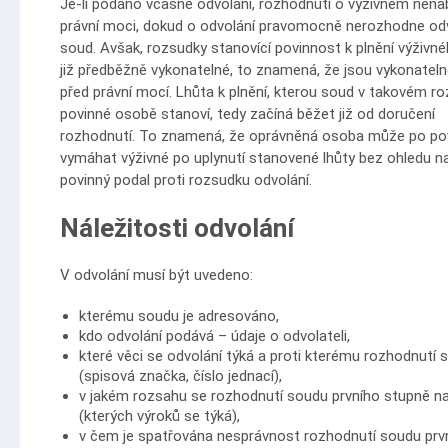
Je-li podáno včasné odvolání, rozhodnutí o výživném nen
právní moci, dokud o odvolání pravomocně nerozhodne od
soud. Avšak, rozsudky stanovící povinnost k plnění výživn
již předběžně vykonatelné, to znamená, že jsou vykonateln
před právní mocí. Lhůta k plnění, kterou soud v takovém r
povinné osobě stanoví, tedy začíná běžet již od doručení
rozhodnutí. To znamená, že oprávněná osoba může po p
vymáhat výživné po uplynutí stanovené lhůty bez ohledu na
povinný podal proti rozsudku odvolání.
Náležitosti odvolání
V odvolání musí být uvedeno:
kterému soudu je adresováno,
kdo odvolání podává – údaje o odvolateli,
které věci se odvolání týká a proti kterému rozhodnutí 
(spisová značka, číslo jednací),
v jakém rozsahu se rozhodnutí soudu prvního stupně n
(kterých výroků se týká),
v čem je spatřována nesprávnost rozhodnutí soudu prv