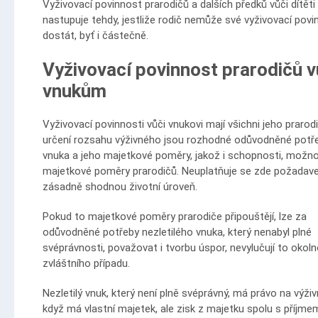
Vyživovací povinnost prarodičů a dalších předků vůči dítěti
nastupuje tehdy, jestliže rodič nemůže své vyživovací povi
dostát, byť i částečně.
Vyživovací povinnost prarodičů v
vnukům
Vyživovací povinnosti vůči vnukovi mají všichni jeho prarod
určení rozsahu výživného jsou rozhodné odůvodněné potř
vnuka a jeho majetkové poměry, jakož i schopnosti, možn
majetkové poměry prarodičů. Neuplatňuje se zde požadav
zásadně shodnou životní úroveň.
Pokud to majetkové poměry prarodiče připouštějí, lze za
odůvodněné potřeby nezletilého vnuka, který nenabyl plné
svéprávnosti, považovat i tvorbu úspor, nevylučují to okoln
zvláštního případu.
Nezletilý vnuk, který není plně svéprávný, má právo na výživn
když má vlastní majetek, ale zisk z majetku spolu s příjme