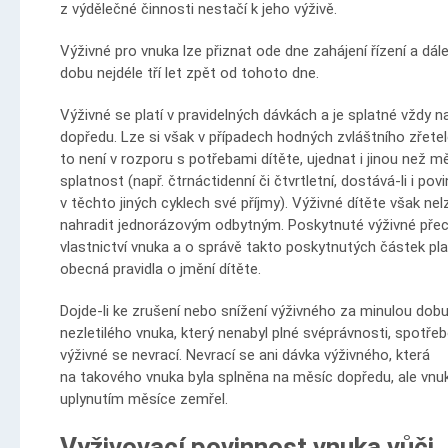
z výdělečné činnosti nestačí k jeho výživě.
Výživné pro vnuka lze přiznat ode dne zahájení řízení a dále
dobu nejdéle tří let zpět od tohoto dne.
Výživné se platí v pravidelných dávkách a je splatné vždy 
dopředu. Lze si však v případech hodných zvláštního zřetel
to není v rozporu s potřebami dítěte, ujednat i jinou než m
splatnost (např. čtrnáctidenní či čtvrtletní, dostává-li i pov
v těchto jiných cyklech své příjmy). Výživné dítěte však nel
nahradit jednorázovým odbytným. Poskytnuté výživné přec
vlastnictví vnuka a o správě takto poskytnutých částek pla
obecná pravidla o jmění dítěte.
Dojde-li ke zrušení nebo snížení výživného za minulou dob
nezletilého vnuka, který nenabyl plné svéprávnosti, spotře
výživné se nevrací. Nevrací se ani dávka výživného, která
na takového vnuka byla splněna na měsíc dopředu, ale vnu
uplynutím měsíce zemřel.
Vyživovací povinnost vnuka vůči